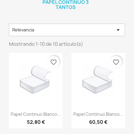
PAPEL CONTINUO 3
TANTOS

Relevancia
Mostrando 1-10 de 10 artículo(s)
favorite_border
favorite_border
Vista rápida
Vista rápida


Papel Continuo Blanco...
Papel Continuo Blanco...
52,80 €
60,50 €