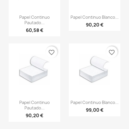
Vista rápida
Vista rápida


Papel Continuo
Papel Continuo Blanco...
Pautado...
90,20 €
60,58 €
favorite_border
favorite_border
Vista rápida
Vista rápida


Papel Continuo
Papel Continuo Blanco...
Pautado...
99,00 €
90,20 €