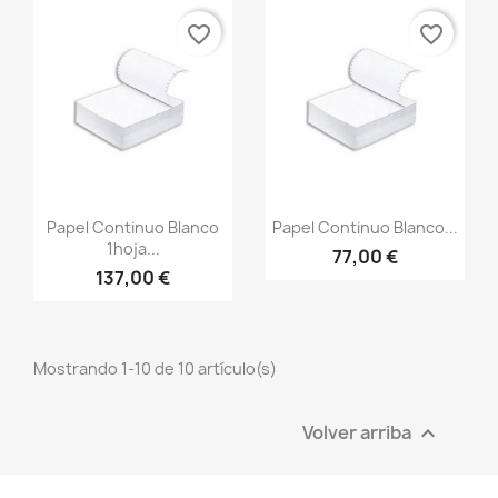
favorite_border
favorite_border
Vista rápida
Vista rápida


Papel Continuo Blanco
Papel Continuo Blanco...
1hoja...
77,00 €
137,00 €
Mostrando 1-10 de 10 artículo(s)
Volver arriba
