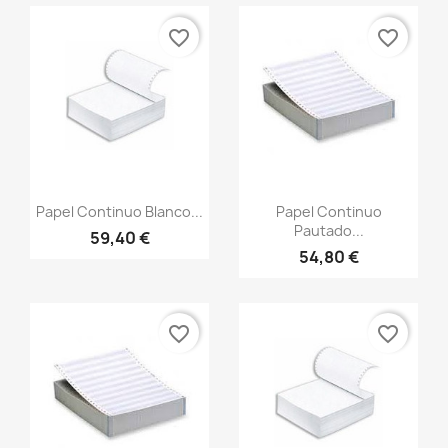
favorite_border
favorite_border
Vista rápida
Vista rápida


Papel Continuo Blanco...
Papel Continuo
Pautado...
59,40 €
54,80 €
favorite_border
favorite_border