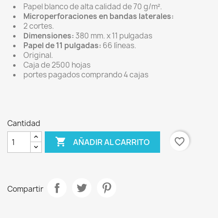
Papel blanco de alta calidad de 70 g/m².
Microperforaciones en bandas laterales:
2 cortes.
Dimensiones:
380 mm. x 11 pulgadas
Papel de 11 pulgadas:
66 líneas.
Original.
Caja de 2500 hojas
portes pagados comprando 4 cajas
Cantidad

favorite_border
AÑADIR AL CARRITO
Compartir