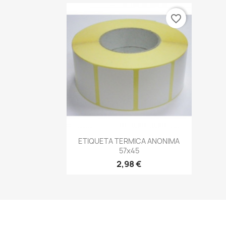
favorite_border
Vista rápida

ETIQUETA TERMICA ANONIMA
57x45
2,98 €