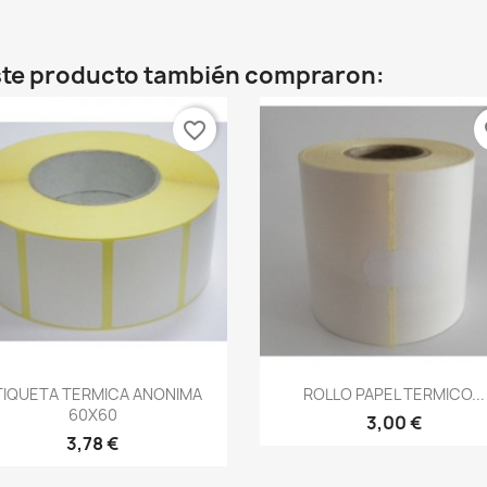
este producto también compraron:
favorite_border
fa
Vista rápida
Vista rápida


TIQUETA TERMICA ANONIMA
ROLLO PAPEL TERMICO...
60X60
3,00 €
3,78 €