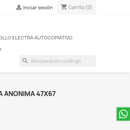
shopping_cart

Carrito
(0)
Iniciar sesión
OLLO ELECTRA AUTOCOPIATIVO
O
search
A ANONIMA 47X67