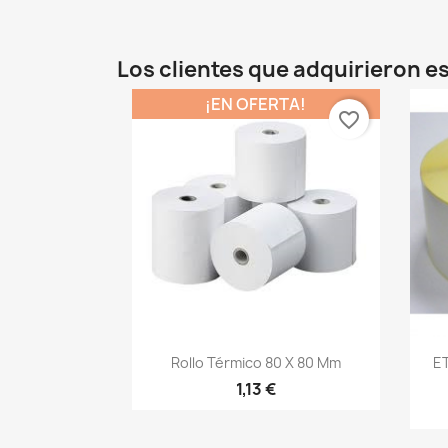
Los clientes que adquirieron 
¡EN OFERTA!
favorite_border
Vista rápida

Rollo Térmico 80 X 80 Mm
E
1,13 €