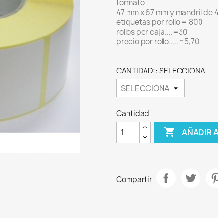
formato
47 mm x 67 mm y mandril de
etiquetas por rollo = 800
rollos por caja....=30
precio por rollo.....=5,70
CANTIDAD:: SELECCIONA
Cantidad

AÑADIR 
Compartir