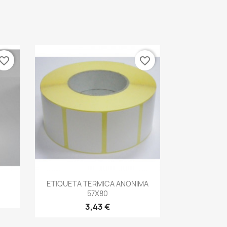
vorite_border
favorite_border
Vista rápida

ETIQUETA TERMICA ANONIMA
57X80
3,43 €