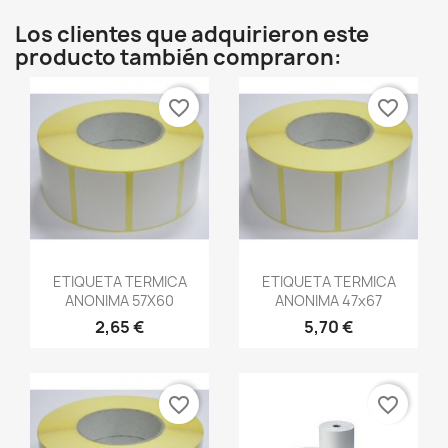
Los clientes que adquirieron este
producto también compraron:
favorite_border
favorite_border
Vista rápida
Vista rápida


ETIQUETA TERMICA
ETIQUETA TERMICA
ANONIMA 57X60
ANONIMA 47x67
2,65 €
5,70 €
favorite_border
favorite_border