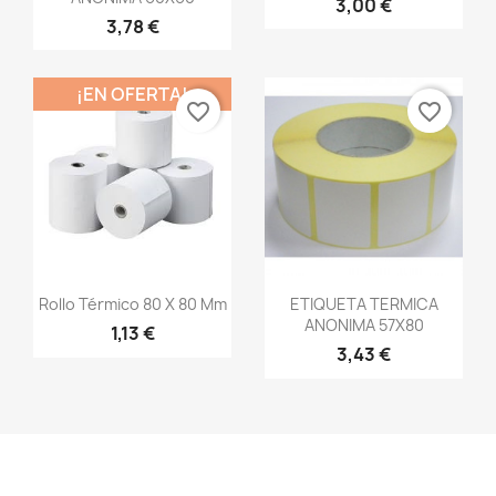
3,00 €
3,78 €
¡EN OFERTA!
favorite_border
favorite_border
Vista rápida
Vista rápida


Rollo Térmico 80 X 80 Mm
ETIQUETA TERMICA
ANONIMA 57X80
1,13 €
3,43 €