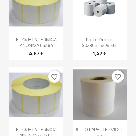
Vista rápida
Vista rápida


ETIQUETA TERMICA
Rollo Térmico
ANONIMA 55X64
80x80mmx25 Mm
4,87 €
1,42 €
favorite_border
favorite_border
Vista rápida
Vista rápida


ETIQUETA TERMICA
ROLLO PAPEL TERMICO...
ANONIMA 60X60