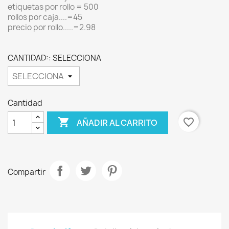
etiquetas por rollo = 500
rollos por caja....=45
precio por rollo.....=2.98
CANTIDAD:: SELECCIONA
Cantidad

favorite_border
AÑADIR AL CARRITO
Compartir